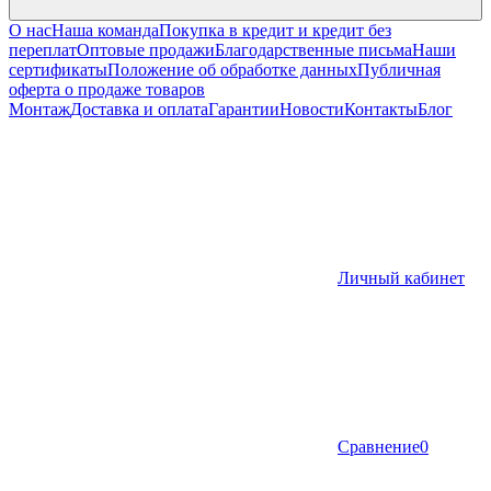
О нас
Наша команда
Покупка в кредит и кредит без
переплат
Оптовые продажи
Благодарственные письма
Наши
сертификаты
Положение об обработке данных
Публичная
оферта о продаже товаров
Монтаж
Доставка и оплата
Гарантии
Новости
Контакты
Блог
Личный кабинет
Сравнение
0